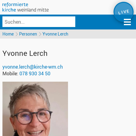
L I V E
Home
Personen
Yvonne Lerch
Yvonne
Lerch
yvonne.lerch@kirche-wm.ch
Mobile:
078 930 34 50