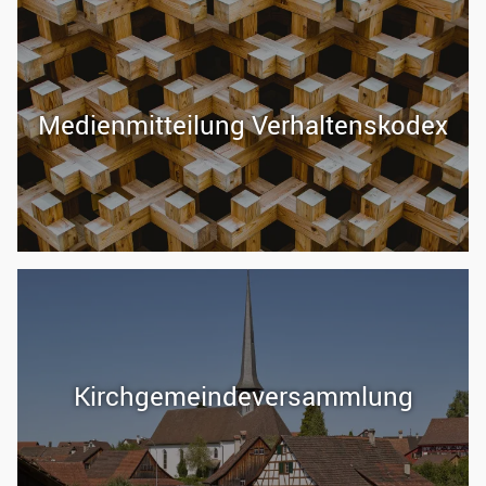
Me­di­en­mit­tei­lung Ver­hal­tens­ko­dex
Kirch­ge­mein­de­ver­samm­lung