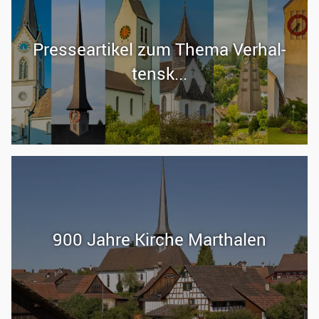
Pres­se­ar­ti­kel zum Thema Ver­hal­
tensk...
900 Jahre Kir­che Martha­len