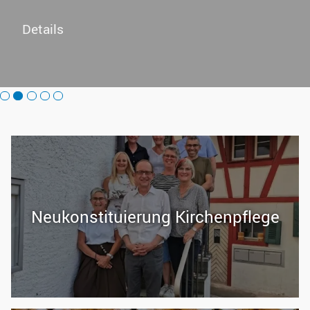
Details
Neu­kon­sti­tu­ie­rung Kir­chen­pfle­ge