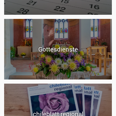
Got­tes­diens­te
chi­le­blatt.re­gio­nal