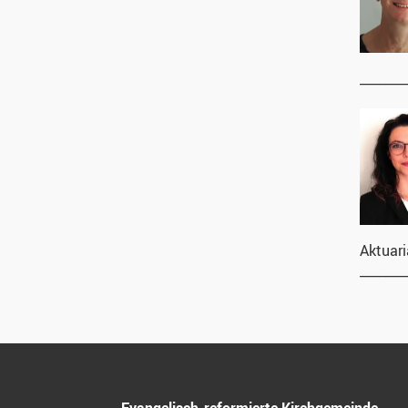
_______
Aktuari
_______