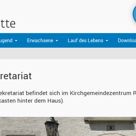
Jugend
Erwachsene
Lauf des Lebens
Downlo
retariat
ekretariat befindet sich im Kirchgemeindezentrum R
kasten hinter dem Haus).