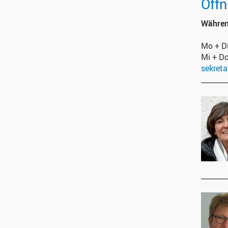
Öffn
Währen
Mo + D
Mi + D
sekret
_______
_______