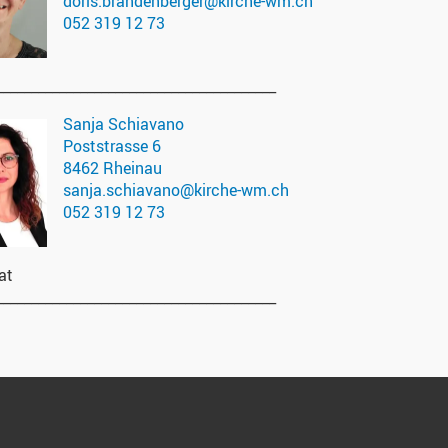
doris.brandenberger@kirche-wm.ch
052 319 12 73
________________________________________
Sanja Schiavano
Poststrasse 6
8462 Rheinau
sanja.schiavano@kirche-wm.ch
052 319 12 73
at
________________________________________