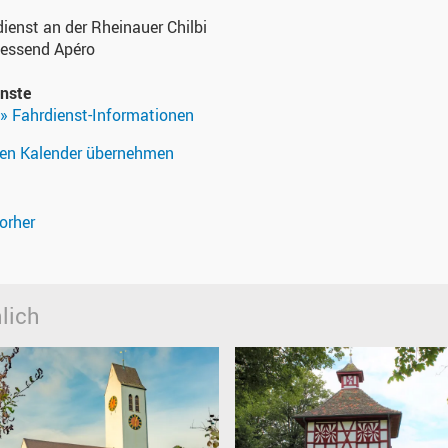
ienst an der Rheinauer Chilbi
iessend Apéro
enste
» Fahrdienst-Informationen
nen Kalender übernehmen
orher
lich