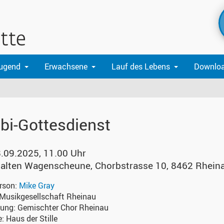
Jugend
Erwachsene
Lauf des Lebens
Downlo
lbi-Gottesdienst
8.09.2025, 11.00 Uhr
r alten Wagenscheune
,
Chorbstrasse 10, 8462 Rhein
erson:
Mike Gray
Musikgesellschaft Rheinau
kung:
Gemischter Chor Rheinau
e:
Haus der Stille