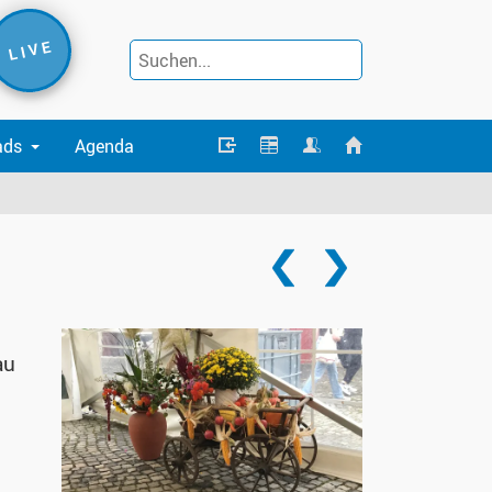
L I V E
ads
Agenda
au