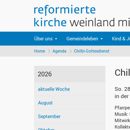
Über uns
Gemeindeleben
Kind & 
Home
Agenda
Chilbi-Gottesdienst
Chi
2026
So. 2
aktuelle Woche
in de
August
Pfarrp
Musik:
September
Mitwir
Kollekt