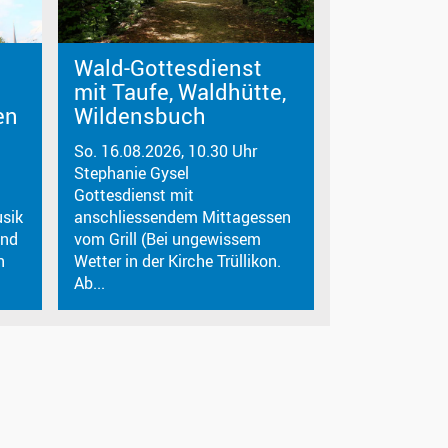
Wald-Gottesdienst
mit Taufe, Waldhütte,
en
Wildensbuch
So. 16.08.2026, 10.30 Uhr
Stephanie Gysel
Gottesdienst mit
sik
anschliessendem Mittagessen
end
vom Grill (Bei ungewissem
n
Wetter in der Kirche Trüllikon.
Ab...