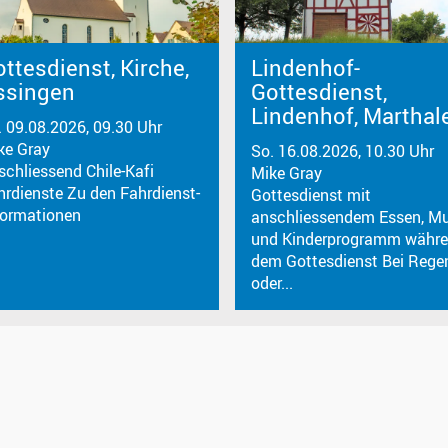
ttesdienst, Kirche,
Lindenhof-
ssingen
Gottesdienst,
Lindenhof, Marthal
. 09.08.2026, 09.30 Uhr
ke Gray
So. 16.08.2026, 10.30 Uhr
schliessend Chile-Kafi
Mike Gray
hrdienste Zu den Fahrdienst-
Gottesdienst mit
formationen
anschliessendem Essen, Mu
und Kinderprogramm währ
dem Gottesdienst Bei Rege
oder...