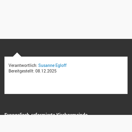
Verantwortlich:
Susanne Egloff
Bereitgestellt:
08.12.2025
Evangelisch-reformierte Kirchgemeinde
Weinland Mitte
Poststrasse 6