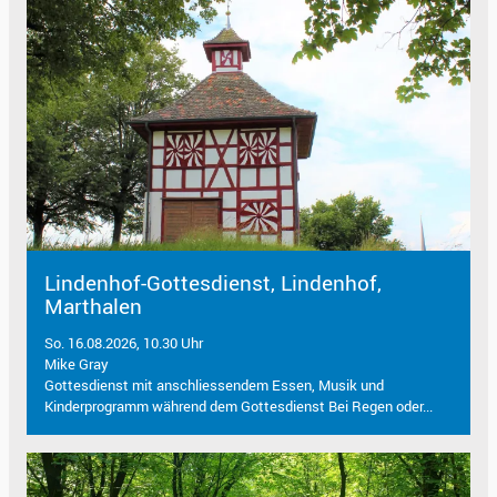
Lindenhof-Gottesdienst, Lindenhof,
Marthalen
So. 16.08.2026, 10.30 Uhr
Mike Gray
Gottesdienst mit anschliessendem Essen, Musik und
Kinderprogramm während dem Gottesdienst Bei Regen oder...