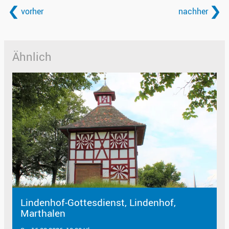
vorher
nachher
Ähnlich
Lindenhof-Gottesdienst, Lindenhof,
Marthalen