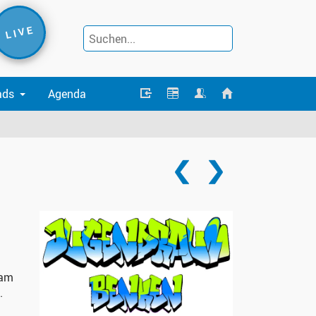
L I V E
ads
Agenda
eam
.