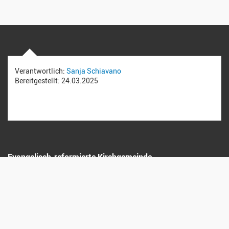
Verantwortlich:
Sanja Schiavano
Bereitgestellt:
24.03.2025
Evangelisch-reformierte Kirchgemeinde
Weinland Mitte
Poststrasse 6
8462 Rheinau
Datenschutz