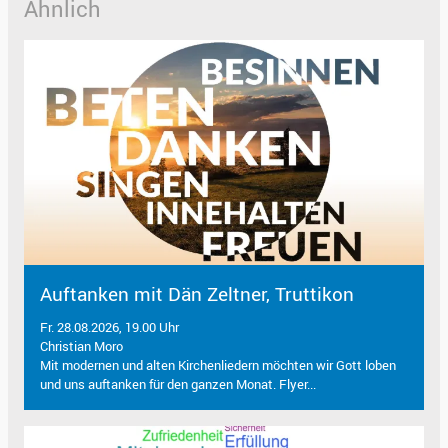
Ähnlich
Auftanken mit Dän Zeltner, Truttikon
Fr. 28.08.2026, 19.00 Uhr
Christian Moro
Mit modernen und alten Kirchenliedern möchten wir Gott loben
und uns auftanken für den ganzen Monat. Flyer...