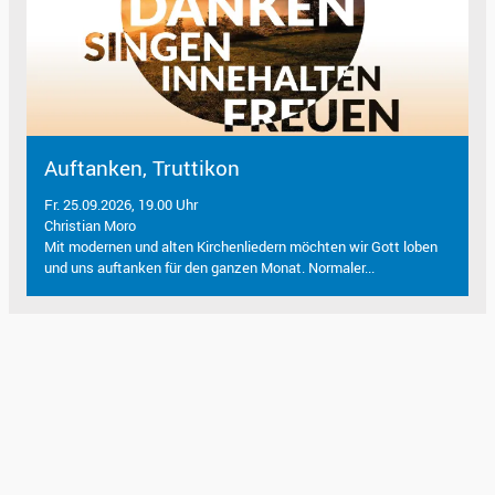
Auftanken, Truttikon
Fr. 25.09.2026, 19.00 Uhr
Christian Moro
Mit modernen und alten Kirchenliedern möchten wir Gott loben
und uns auftanken für den ganzen Monat. Normaler...